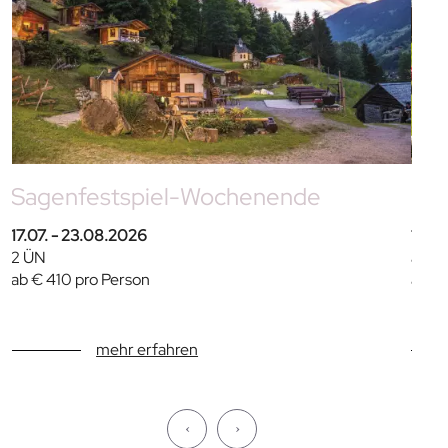
Sagenfestspiel-Wochenende
Fam
17.07. - 23.08.2026
11.0
2 ÜN
ab 4
ab € 410 pro Person
ab €
mehr erfahren
‹
›