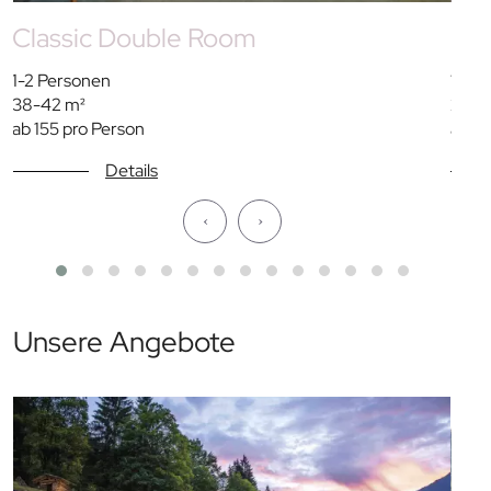
Classic Double Room
Cla
1-2 Personen
1 Pe
38-42 m²
27-3
ab 155 pro Person
ab 15
Details
‹
›
Unsere Angebote