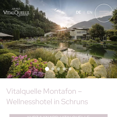
❮
❯
DE
EN
Vitalquelle Montafon –
Wellnesshotel in Schruns