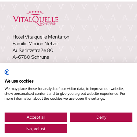
Hotel Vitalquelle Montafon
Familie Marion Netzer
Außerlitzstraße 80
A-6780 Schruns
FAQ
|
NEWSLETTER
|
KARRIERE
|
GUTSCHEINE
|
SHOP
|
VITALQUELLE MONTAFON –
We use cookies
WELLNESSHOTEL IN SCHRUNS
We may place these for analysis of our visitor data, to improve our website,
show personalised content and to give you a great website experience. For
more information about the cookies we use open the settings.
Sitemap
|
Datenschutz
|
Impressum
|
AGB
©
NEW MEDIA
Accept all
Deny
No, adjust
ANFRAGEN
BUCHEN