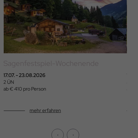
Sagenfestspiel-Wochenende
Fam
17.07. - 23.08.2026
11.0
2 ÜN
ab 4
ab € 410 pro Person
ab €
mehr erfahren
‹
›