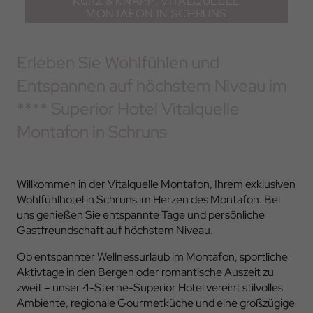
KURZ & KNAPP: VITALQUELLE
MONTAFON IN SCHRUNS
Erleben Sie Wohlfühlen und
Entspannen auf höchstem Niveau im
**** Superior Hotel Vitalquelle
Montafon in Schruns
Willkommen in der Vitalquelle Montafon, Ihrem exklusiven
Wohlfühlhotel in Schruns im Herzen des Montafon. Bei
uns genießen Sie entspannte Tage und persönliche
Gastfreundschaft auf höchstem Niveau.
Ob entspannter Wellnessurlaub im Montafon, sportliche
Aktivtage in den Bergen oder romantische Auszeit zu
zweit – unser 4-Sterne-Superior Hotel vereint stilvolles
Ambiente, regionale Gourmetküche und eine großzügige