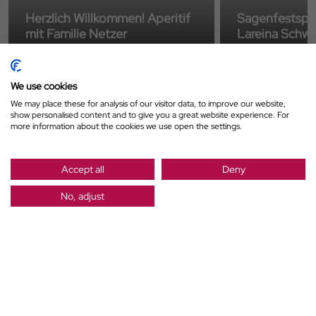
Herzlich Willkommen! Aperitif
Sagenfestspiel
mit Familie Netzer
Lareina Schwe
We use cookies
We may place these for analysis of our visitor data, to improve our website,
Giggle
.tips
UNSERE
show personalised content and to give you a great website experience. For
more information about the cookies we use open the settings.
Accept all
Deny
No, adjust
ANFRAGEN
BUCHEN
Hotel Vitalquelle Montafon
Familie Marion Netzer
Außerlitzstraße 80
A-6780 Schruns