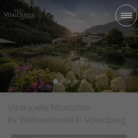
❮
❯
DE
EN
Vitalquelle Montafon
Ihr Wellnesshotel in Vorarlberg