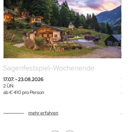
Sagenfestspiel-Wochenende
Fam
17.07. - 23.08.2026
11.0
2 ÜN
ab 4
ab € 410 pro Person
ab €
mehr erfahren