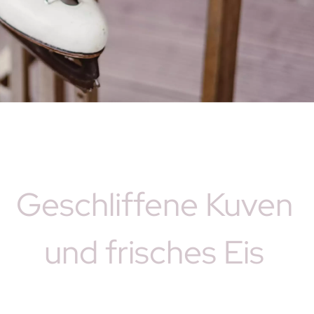
Geschliffene Kuven
und frisches Eis