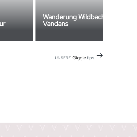
Wanderung Wildbachweg
ur
Vandans
Giggle
.tips
UNSERE