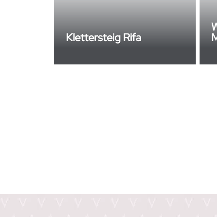
W
Klettersteig Rifa
M